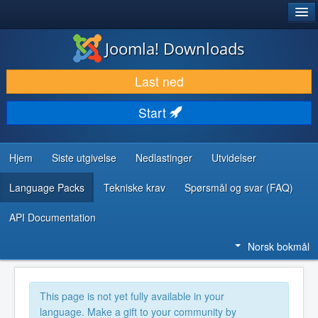
®
JOOMLA!
Joomla! Downloads
LAST NED & UTVID
Last ned
OPPDAG & LÆR
Start
SAMFUNN & BRUKERSTØTTE
UTVIKLINGSRESSURSER
Hjem
Siste utgivelse
Nedlastinger
Utvidelser
Language Packs
Tekniske krav
Spørsmål og svar (FAQ)
API Documentation
Norsk bokmål
This page is not yet fully available in your
language. Make a gift to your community by