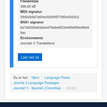
Filstørrelse
398,65 kB
MD5 signatur
29d42b5d7a004cf29295f7392e2520c2
SHA1 signatur
ba7a8326a0a3eed79a6e6f234485d99eaf8e9
5ec
Environments
Joomla! 3 Translations
Last ned nå
Du er her:
Hjem
/
Language Packs
/
Joomla 3 Language Packages
/
Joomla! 3 - Spanish (Colombia)
/
3.8.8.1