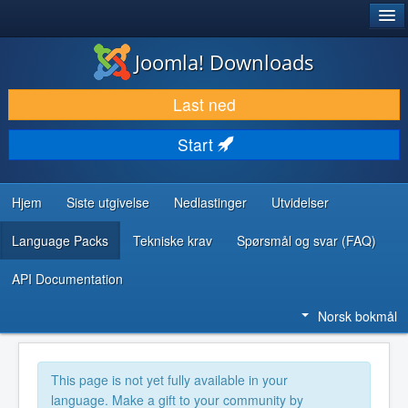
®
JOOMLA!
Joomla! Downloads
LAST NED & UTVID
Last ned
OPPDAG & LÆR
Start
SAMFUNN & BRUKERSTØTTE
UTVIKLINGSRESSURSER
Hjem
Siste utgivelse
Nedlastinger
Utvidelser
Language Packs
Tekniske krav
Spørsmål og svar (FAQ)
API Documentation
Norsk bokmål
This page is not yet fully available in your
language. Make a gift to your community by