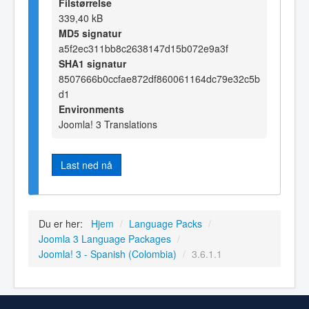
Filstørrelse
339,40 kB
MD5 signatur
a5f2ec311bb8c2638147d15b072e9a3f
SHA1 signatur
8507666b0ccfae872df860061164dc79e32c5b
d1
Environments
Joomla! 3 Translations
Last ned nå
Du er her:
Hjem
/
Language Packs
/
Joomla 3 Language Packages
/
Joomla! 3 - Spanish (Colombia)
/
3.6.1.1