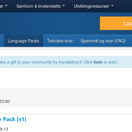
ær
Samfunn & brukerstøtte
Utviklingsressurser
Las
Language Packs
Tekniske krav
Spørsmål og svar (FAQ)
ake a gift to your community by translating it! Click
here
to start.
23:00
 Pack (v1)
.9.13