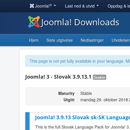
®
Joomla!
Last ned & utvid
Oppdag & l
Joomla! Downloads
Hjem
Siste utgivelse
Nedlastinger
Utvidelser
This page is not yet fully available in your language. M
Joomla! 3 - Slovak 3.9.13.1
Stable
Maturity
Stable
Utgitt
mandag 29. oktober 2018 
Joomla! 3.9.13 Slovak sk-SK Language
This is the full Slovak Language Pack for Joomla! 3