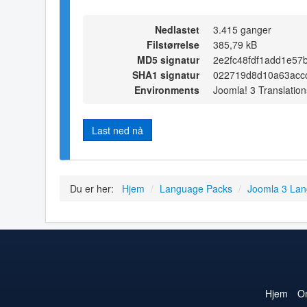
Nedlastet
3.415 ganger
Filstørrelse
385,79 kB
MD5 signatur
2e2fc48fdf1add1e57
SHA1 signatur
022719d8d10a63acc
Environments
Joomla! 3 Translation
Last ned nå
Du er her:
Hjem
/
Language Packs
/
Joomla 3 La
Hjem
O