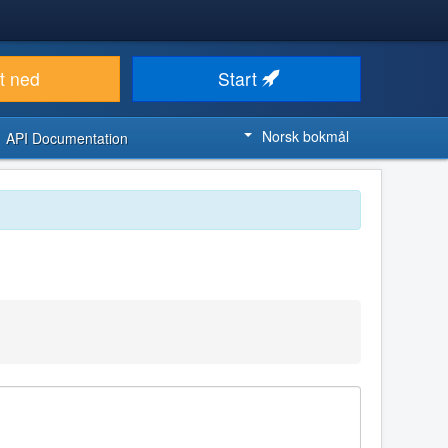
t ned
Start
Norsk bokmål
API Documentation