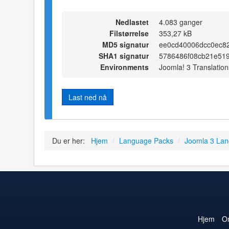
Nedlastet
4.083 ganger
Filstørrelse
353,27 kB
MD5 signatur
ee0cd40006dcc0ec8
SHA1 signatur
5786486f08cb21e51
Environments
Joomla! 3 Translation
Last ned nå
Du er her:
Hjem
/
Language Packs
/
Joomla 3 La
Hjem
O