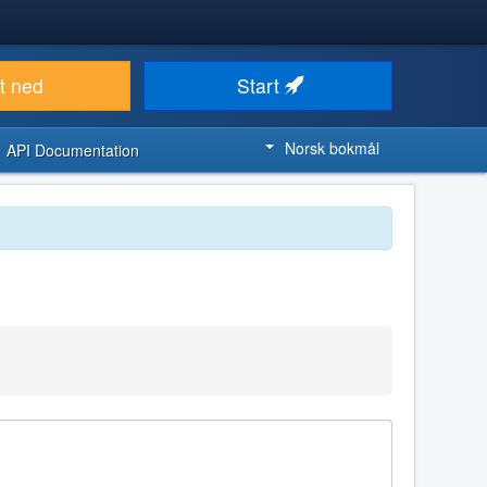
t ned
Start
Norsk bokmål
API Documentation