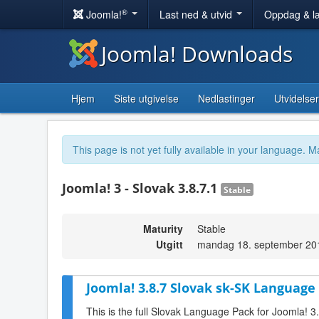
®
Joomla!
Last ned & utvid
Oppdag & l
Joomla! Downloads
Hjem
Siste utgivelse
Nedlastinger
Utvidelser
This page is not yet fully available in your language. M
Joomla! 3 - Slovak 3.8.7.1
Stable
Maturity
Stable
Utgitt
mandag 18. september 20
Joomla! 3.8.7 Slovak sk-SK Language 
This is the full Slovak Language Pack for Joomla! 3