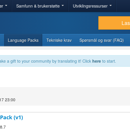
ær
Samfunn & brukerstøtte
Utviklingsressurser
Las
Language Packs
Tekniske krav
Spørsmål og svar (FAQ)
ake a gift to your community by translating it! Click
here
to start.
17 23:00
Pack (v1)
.8.7