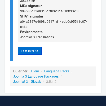
303,68 kB
MD5 signatur
984598d71a09c5e7f6329ea618893239
SHA1 signatur
a04a2897e4698d09471d14edb0c95511c074
ca1a
Environments
Joomla! 3 Translations
Last ned nå
Du er her:
Hjem
/
Language Packs
/
Joomla 3 Language Packages
/
Joomla! 3 - Slovak
/
3.5.1.2