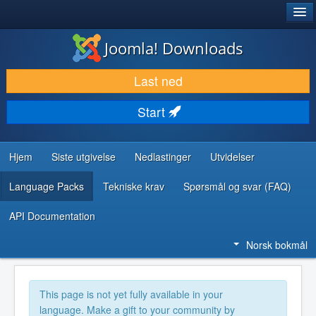
®
JOOMLA!
Joomla! Downloads
LAST NED & UTVID
Last ned
OPPDAG & LÆR
Start
SAMFUNN & BRUKERSTØTTE
UTVIKLINGSRESSURSER
Hjem
Siste utgivelse
Nedlastinger
Utvidelser
Language Packs
Tekniske krav
Spørsmål og svar (FAQ)
API Documentation
Norsk bokmål
This page is not yet fully available in your
language. Make a gift to your community by