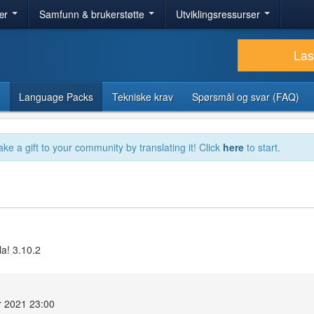
ær
Samfunn & brukerstøtte
Utviklingsressurser
Las
Language Packs
Tekniske krav
Spørsmål og svar (FAQ)
ake a gift to your community by translating it! Click
here
to start.
la! 3.10.2
r 2021 23:00