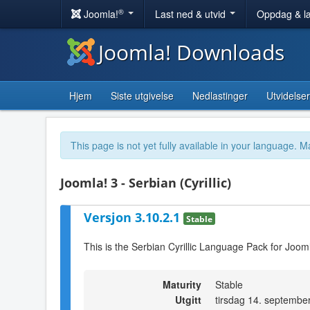
®
Joomla!
Last ned & utvid
Oppdag & l
Joomla! Downloads
Hjem
Siste utgivelse
Nedlastinger
Utvidelser
This page is not yet fully available in your language. M
Joomla! 3 - Serbian (Cyrillic)
Versjon 3.10.2.1
Stable
This is the Serbian Cyrillic Language Pack for Joom
Maturity
Stable
Utgitt
tirsdag 14. septembe