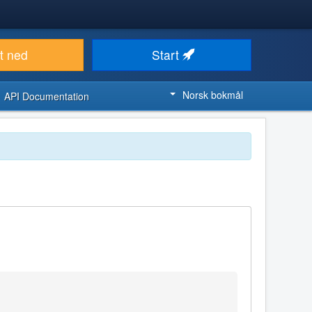
t ned
Start
Norsk bokmål
API Documentation