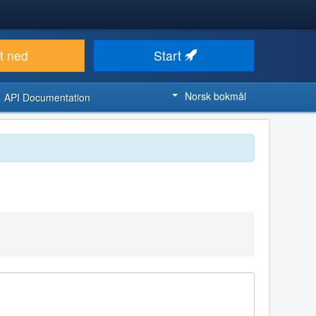
t ned
Start
Norsk bokmål
API Documentation