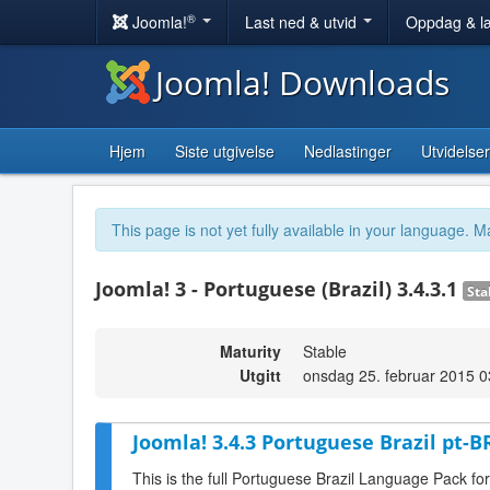
®
Joomla!
Last ned & utvid
Oppdag & l
Joomla! Downloads
Hjem
Siste utgivelse
Nedlastinger
Utvidelser
This page is not yet fully available in your language. M
Joomla! 3 - Portuguese (Brazil) 3.4.3.1
Sta
Maturity
Stable
Utgitt
onsdag 25. februar 2015 0
Joomla! 3.4.3 Portuguese Brazil pt-B
This is the full Portuguese Brazil Language Pack fo