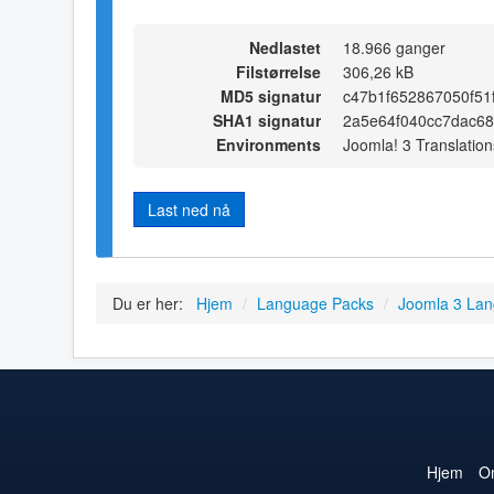
Nedlastet
18.966 ganger
Filstørrelse
306,26 kB
MD5 signatur
c47b1f652867050f51
SHA1 signatur
2a5e64f040cc7dac6
Environments
Joomla! 3 Translation
Last ned nå
Du er her:
Hjem
/
Language Packs
/
Joomla 3 La
Hjem
O