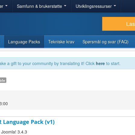
ær
Samfunn & brukerstøtte
Utviklingsressurser
Las
Language Packs
Tekniske krav
Spørsmål og svar (FAQ)
ake a gift to your community by translating it! Click
here
to start.
ble
3:00
R Language Pack (v1)
r Joomla! 3.4.3