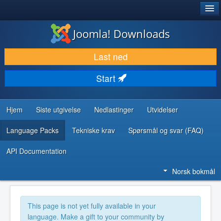
®
JOOMLA!
Joomla! Downloads
LAST NED & UTVID
Last ned
OPPDAG & LÆR
Start
SAMFUNN & BRUKERSTØTTE
UTVIKLINGSRESSURSER
Hjem
Siste utgivelse
Nedlastinger
Utvidelser
Language Packs
Tekniske krav
Spørsmål og svar (FAQ)
API Documentation
Norsk bokmål
This page is not yet fully available in your
language. Make a gift to your community by