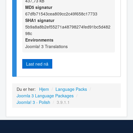
437,73 kB
MD5 signatur
67dfb71543cea809cc2c49f658c17733
SHA1 signatur
5b9a8a8b2ef55271a48798274fed91bc5d482
98c
Environments
Joomla! 3 Translations
Last ned nå
Du er her:
Hjem
/
Language Packs
/
Joomla 3 Language Packages
/
Joomla! 3 - Polish
/
3.9.1.1