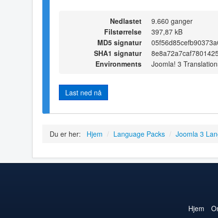
Nedlastet
9.660 ganger
Filstørrelse
397,87 kB
MD5 signatur
05f56d85cefb90373
SHA1 signatur
8e8a72a7caf780142
Environments
Joomla! 3 Translation
Last ned nå
Du er her:
Hjem
/
Language Packs
/
Joomla 3 La
Hjem
O