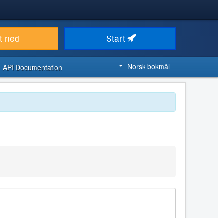
t ned
Start
Norsk bokmål
API Documentation