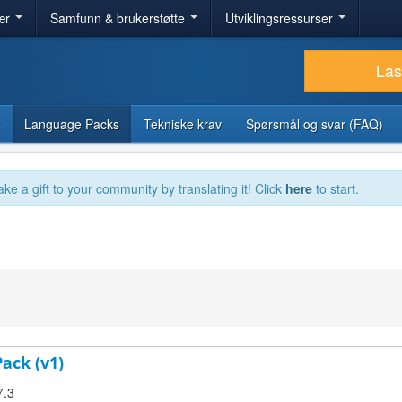
ær
Samfunn & brukerstøtte
Utviklingsressurser
Las
Language Packs
Tekniske krav
Spørsmål og svar (FAQ)
ake a gift to your community by translating it! Click
here
to start.
Pack (v1)
7.3