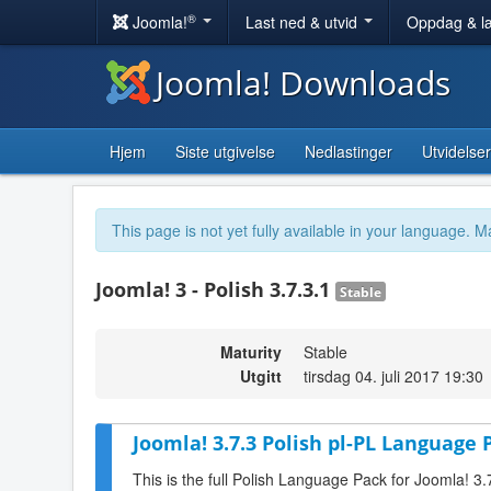
®
Joomla!
Last ned & utvid
Oppdag & l
Joomla! Downloads
Hjem
Siste utgivelse
Nedlastinger
Utvidelser
This page is not yet fully available in your language. M
Joomla! 3 - Polish 3.7.3.1
Stable
Maturity
Stable
Utgitt
tirsdag 04. juli 2017 19:30
Joomla! 3.7.3 Polish pl-PL Language 
This is the full Polish Language Pack for Joomla! 3.