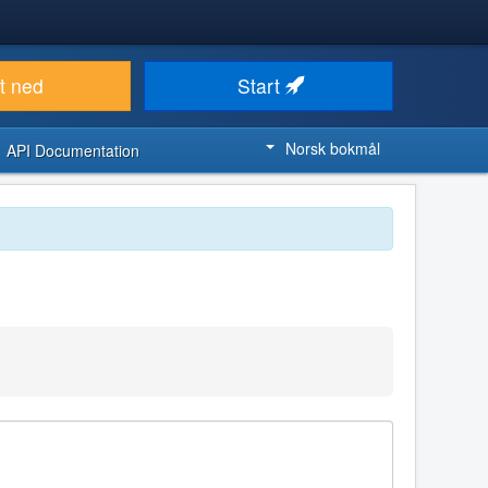
t ned
Start
Norsk bokmål
API Documentation