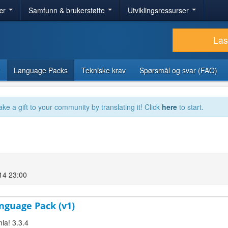
ær
Samfunn & brukerstøtte
Utviklingsressurser
Las
Language Packs
Tekniske krav
Spørsmål og svar (FAQ)
ake a gift to your community by translating it! Click
here
to start.
14 23:00
nguage Pack (v1)
la! 3.3.4