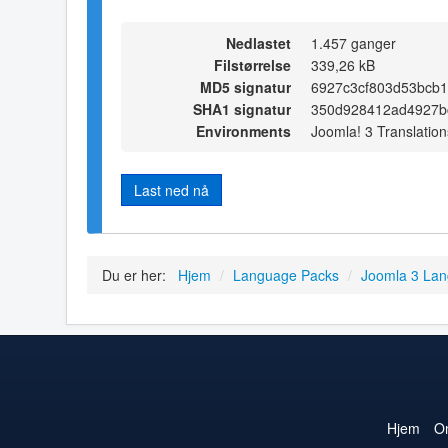
Nedlastet
1.457 ganger
Filstørrelse
339,26 kB
MD5 signatur
6927c3cf803d53bcb
SHA1 signatur
350d928412ad4927b
Environments
Joomla! 3 Translation
Last ned nå
Du er her:
Hjem
/
Language Packs
/
Joomla 3 La
Hjem
O