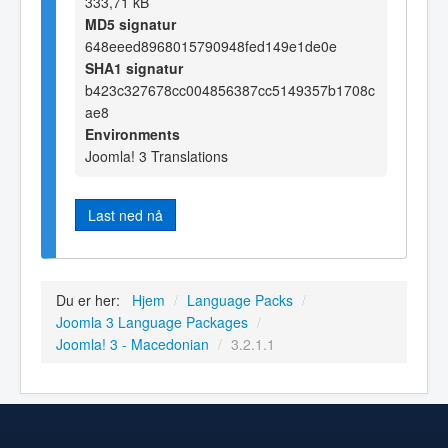
333,71 kB
MD5 signatur
648eeed8968015790948fed149e1de0e
SHA1 signatur
b423c327678cc004856387cc5149357b1708c
ae8
Environments
Joomla! 3 Translations
Last ned nå
Du er her:
Hjem
/
Language Packs
/
Joomla 3 Language Packages
/
Joomla! 3 - Macedonian
/
3.2.1.1