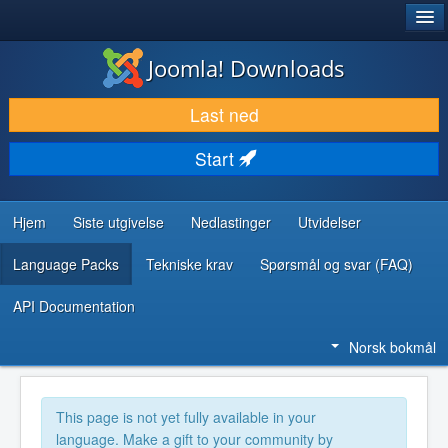
®
JOOMLA!
Joomla! Downloads
LAST NED & UTVID
Last ned
OPPDAG & LÆR
Start
SAMFUNN & BRUKERSTØTTE
UTVIKLINGSRESSURSER
Hjem
Siste utgivelse
Nedlastinger
Utvidelser
Language Packs
Tekniske krav
Spørsmål og svar (FAQ)
API Documentation
Norsk bokmål
This page is not yet fully available in your
language. Make a gift to your community by