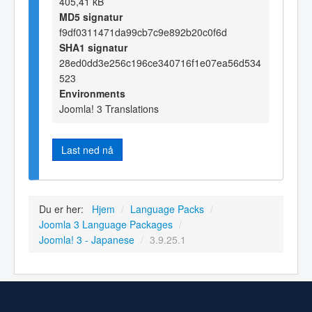
405,41 kB
MD5 signatur
f9df0311471da99cb7c9e892b20c0f6d
SHA1 signatur
28ed0dd3e256c196ce340716f1e07ea56d534
523
Environments
Joomla! 3 Translations
Last ned nå
Du er her:
Hjem
/
Language Packs
/
Joomla 3 Language Packages
/
Joomla! 3 - Japanese
/
3.9.25.1