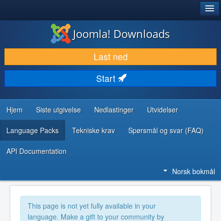
®
JOOMLA!
Joomla! Downloads
LAST NED & UTVID
Last ned
OPPDAG & LÆR
Start
SAMFUNN & BRUKERSTØTTE
UTVIKLINGSRESSURSER
Hjem
Siste utgivelse
Nedlastinger
Utvidelser
Language Packs
Tekniske krav
Spørsmål og svar (FAQ)
API Documentation
Norsk bokmål
This page is not yet fully available in your
language. Make a gift to your community by