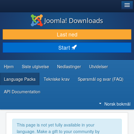
®
JOOMLA!
Joomla! Downloads
LAST NED & UTVID
Last ned
OPPDAG & LÆR
Start
SAMFUNN & BRUKERSTØTTE
UTVIKLINGSRESSURSER
Hjem
Siste utgivelse
Nedlastinger
Utvidelser
Language Packs
Tekniske krav
Spørsmål og svar (FAQ)
API Documentation
Norsk bokmål
This page is not yet fully available in your
language. Make a gift to your community by