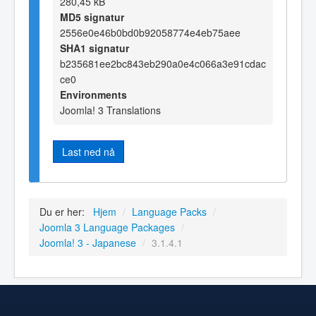
280,45 kB
MD5 signatur
2556e0e46b0bd0b92058774e4eb75aee
SHA1 signatur
b235681ee2bc843eb290a0e4c066a3e91cdac
ce0
Environments
Joomla! 3 Translations
Last ned nå
Du er her:
Hjem
/
Language Packs
/
Joomla 3 Language Packages
/
Joomla! 3 - Japanese
/
3.1.4.1