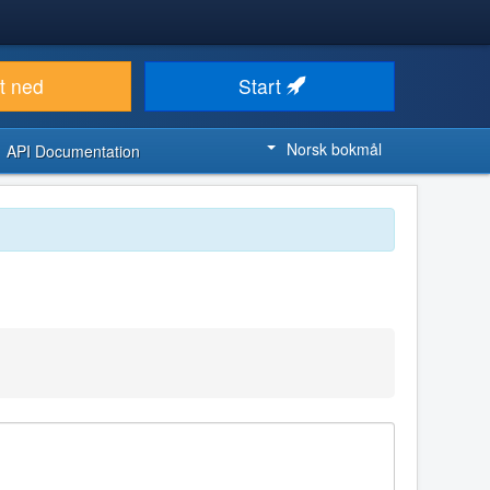
t ned
Start
Norsk bokmål
API Documentation