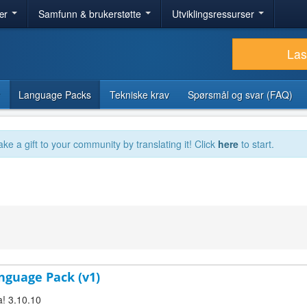
ær
Samfunn & brukerstøtte
Utviklingsressurser
Las
Language Packs
Tekniske krav
Spørsmål og svar (FAQ)
ake a gift to your community by translating it! Click
here
to start.
1
nguage Pack (v1)
a! 3.10.10