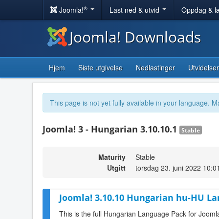
®
Joomla!
Last ned & utvid
Oppdag & l
Joomla! Downloads
Hjem
Siste utgivelse
Nedlastinger
Utvidelser
This page is not yet fully available in your language. M
Joomla! 3 - Hungarian 3.10.10.1
Stable
Maturity
Stable
Utgitt
torsdag 23. juni 2022 10:0
Joomla! 3.10.10 Hungarian hu-HU La
This is the full Hungarian Language Pack for Jooml