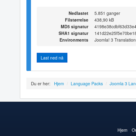
Nedlastet
5.851 ganger
Filstørrelse
438,90 kB
MD5 signatur
4198e38cdbf63d33e
SHA1 signatur
141d22e25f5e70be1
Environments
Joomla! 3 Translation
Last ned nå
Du er her:
Hjem
/
Language Packs
/
Joomla 3 La
Hjem
O