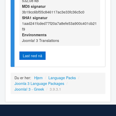
532,08 kB
MD5 signatur
3b19cc6bf55c846117ac3e33fc36c5c0
SHA1 signatur
1aad241fcded77f20a7a8efe53a900c401cb21
f9
Environments
Joomla! 3 Translations
Last ned nå
Du er her:
Hjem
/
Language Packs
/
Joomla 3 Language Packages
/
Joomla! 3 - Greek
/
3.9.3.1