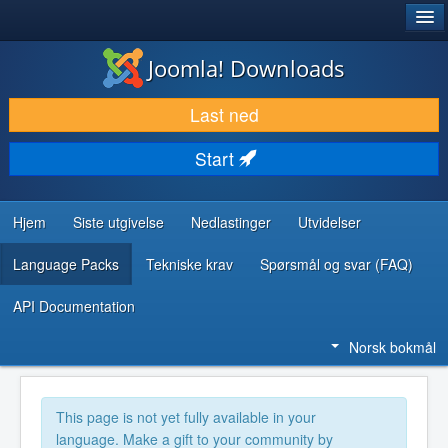
®
JOOMLA!
Joomla! Downloads
LAST NED & UTVID
Last ned
OPPDAG & LÆR
Start
SAMFUNN & BRUKERSTØTTE
UTVIKLINGSRESSURSER
Hjem
Siste utgivelse
Nedlastinger
Utvidelser
Language Packs
Tekniske krav
Spørsmål og svar (FAQ)
API Documentation
Norsk bokmål
This page is not yet fully available in your
language. Make a gift to your community by