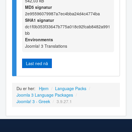
542,03 kB
MD5 signatur
2e95596079987a7ec4bba24d4c4774ba
SHA1 signatur
dc1f0b353f33647b775a018c92fcab8482a991
bb
Environments
Joomla! 3 Translations
Last ned nå
Du er her:
Hjem
/
Language Packs
/
Joomla 3 Language Packages
/
Joomla! 3 - Greek
/
3.9.27.1