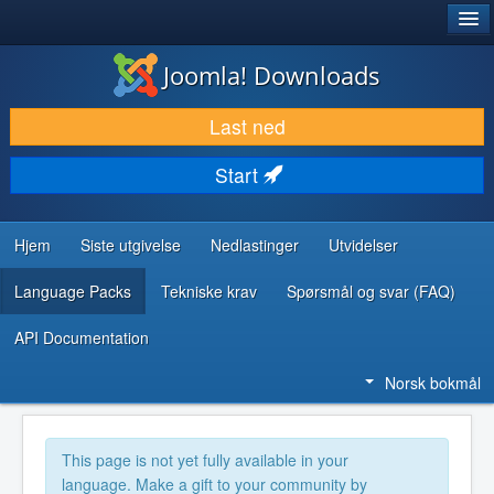
®
JOOMLA!
Joomla! Downloads
LAST NED & UTVID
Last ned
OPPDAG & LÆR
Start
SAMFUNN & BRUKERSTØTTE
UTVIKLINGSRESSURSER
Hjem
Siste utgivelse
Nedlastinger
Utvidelser
Language Packs
Tekniske krav
Spørsmål og svar (FAQ)
API Documentation
Norsk bokmål
This page is not yet fully available in your
language. Make a gift to your community by