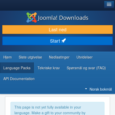
®
JOOMLA!
Joomla! Downloads
LAST NED & UTVID
Last ned
OPPDAG & LÆR
Start
SAMFUNN & BRUKERSTØTTE
UTVIKLINGSRESSURSER
Hjem
Siste utgivelse
Nedlastinger
Utvidelser
Language Packs
Tekniske krav
Spørsmål og svar (FAQ)
API Documentation
Norsk bokmål
This page is not yet fully available in your
language. Make a gift to your community by