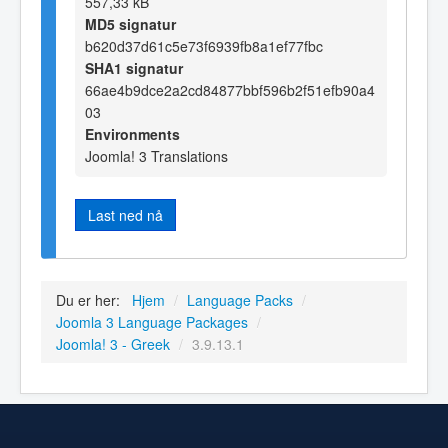
557,33 kB
MD5 signatur
b620d37d61c5e73f6939fb8a1ef77fbc
SHA1 signatur
66ae4b9dce2a2cd84877bbf596b2f51efb90a4
03
Environments
Joomla! 3 Translations
Last ned nå
Du er her:
Hjem
/
Language Packs
/
Joomla 3 Language Packages
/
Joomla! 3 - Greek
/
3.9.13.1