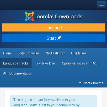
®
JOOMLA!
Joomla! Downloads
LAST NED & UTVID
Last ned
OPPDAG & LÆR
Start
SAMFUNN & BRUKERSTØTTE
UTVIKLINGSRESSURSER
Hjem
Siste utgivelse
Nedlastinger
Utvidelser
Language Packs
Tekniske krav
Spørsmål og svar (FAQ)
API Documentation
Norsk bokmål
This page is not yet fully available in your
language. Make a gift to your community by