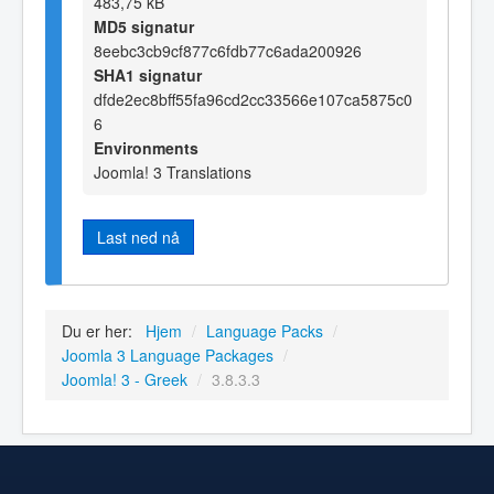
483,75 kB
MD5 signatur
8eebc3cb9cf877c6fdb77c6ada200926
SHA1 signatur
dfde2ec8bff55fa96cd2cc33566e107ca5875c0
6
Environments
Joomla! 3 Translations
Last ned nå
Du er her:
Hjem
/
Language Packs
/
Joomla 3 Language Packages
/
Joomla! 3 - Greek
/
3.8.3.3