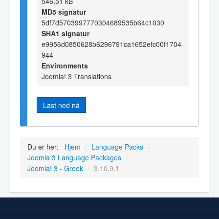
546,51 kB
MD5 signatur
5df7d5703997770304689535b64c1030
SHA1 signatur
e9956d0850628b6296791ca1652efc00f1704
944
Environments
Joomla! 3 Translations
Last ned nå
Du er her:
Hjem
/
Language Packs
/
Joomla 3 Language Packages
/
Joomla! 3 - Greek
/
3.10.9.1