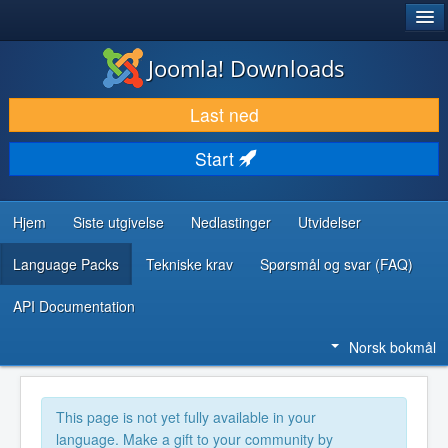
®
JOOMLA!
Joomla! Downloads
LAST NED & UTVID
Last ned
OPPDAG & LÆR
Start
SAMFUNN & BRUKERSTØTTE
UTVIKLINGSRESSURSER
Hjem
Siste utgivelse
Nedlastinger
Utvidelser
Language Packs
Tekniske krav
Spørsmål og svar (FAQ)
API Documentation
Norsk bokmål
This page is not yet fully available in your
language. Make a gift to your community by