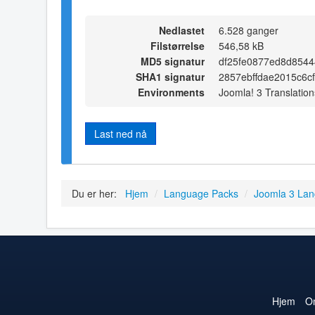
Nedlastet
6.528 ganger
Filstørrelse
546,58 kB
MD5 signatur
df25fe0877ed8d854
SHA1 signatur
2857ebffdae2015c6c
Environments
Joomla! 3 Translation
Last ned nå
Du er her:
Hjem
/
Language Packs
/
Joomla 3 La
Hjem
O