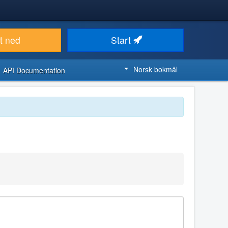
t ned
Start
Norsk bokmål
API Documentation