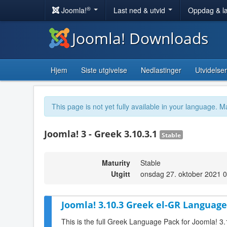
®
Joomla!
Last ned & utvid
Oppdag & l
Joomla! Downloads
Hjem
Siste utgivelse
Nedlastinger
Utvidelser
This page is not yet fully available in your language. M
Joomla! 3 - Greek 3.10.3.1
Stable
Maturity
Stable
Utgitt
onsdag 27. oktober 2021 
Joomla! 3.10.3 Greek el-GR Language
This is the full Greek Language Pack for Joomla! 3.