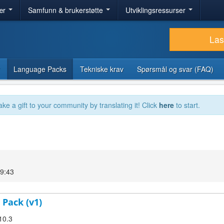
ær
Samfunn & brukerstøtte
Utviklingsressurser
Las
Language Packs
Tekniske krav
Spørsmål og svar (FAQ)
ake a gift to your community by translating it! Click
here
to start.
09:43
 Pack (v1)
10.3