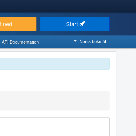
t ned
Start
Norsk bokmål
API Documentation