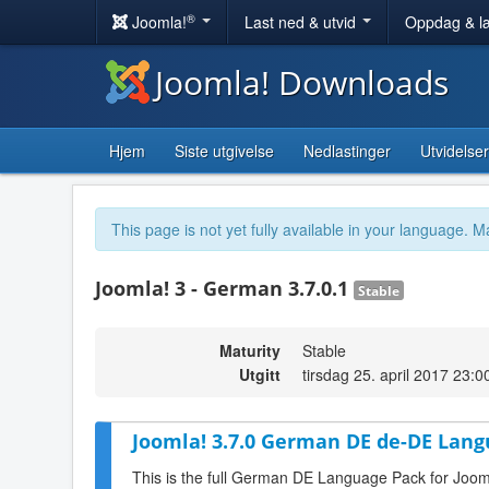
®
Joomla!
Last ned & utvid
Oppdag & l
Joomla! Downloads
Hjem
Siste utgivelse
Nedlastinger
Utvidelser
This page is not yet fully available in your language. M
Joomla! 3 - German 3.7.0.1
Stable
Maturity
Stable
Utgitt
tirsdag 25. april 2017 23:0
Joomla! 3.7.0 German DE de-DE Lang
This is the full German DE Language Pack for Joom