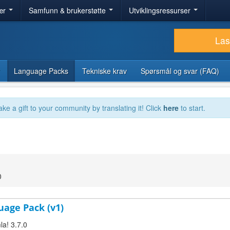
ær
Samfunn & brukerstøtte
Utviklingsressurser
Las
Language Packs
Tekniske krav
Spørsmål og svar (FAQ)
ake a gift to your community by translating it! Click
here
to start.
0
uage Pack (v1)
la! 3.7.0