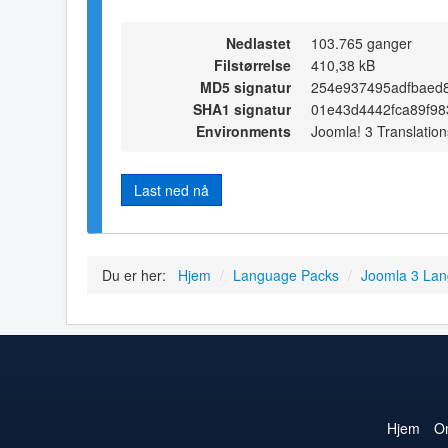
Nedlastet
103.765 ganger
Filstørrelse
410,38 kB
MD5 signatur
254e937495adfbaed
SHA1 signatur
01e43d4442fca89f98
Environments
Joomla! 3 Translation
Last ned nå
Du er her:
Hjem
/
Language Packs
/
Joomla 3 La
Hjem
O