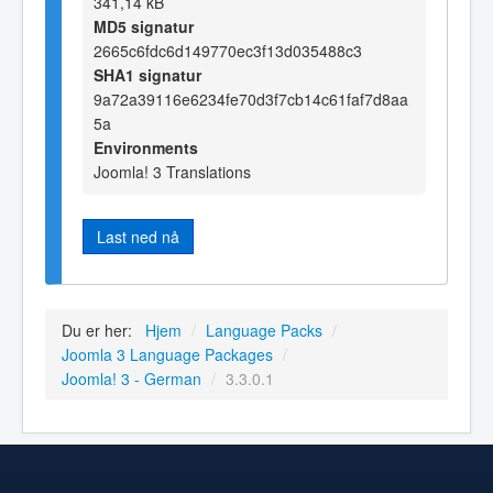
341,14 kB
MD5 signatur
2665c6fdc6d149770ec3f13d035488c3
SHA1 signatur
9a72a39116e6234fe70d3f7cb14c61faf7d8aa
5a
Environments
Joomla! 3 Translations
Last ned nå
Du er her:
Hjem
/
Language Packs
/
Joomla 3 Language Packages
/
Joomla! 3 - German
/
3.3.0.1