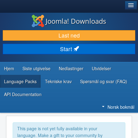
®
JOOMLA!
Joomla! Downloads
LAST NED & UTVID
Last ned
OPPDAG & LÆR
Start
SAMFUNN & BRUKERSTØTTE
UTVIKLINGSRESSURSER
Hjem
Siste utgivelse
Nedlastinger
Utvidelser
Language Packs
Tekniske krav
Spørsmål og svar (FAQ)
API Documentation
Norsk bokmål
This page is not yet fully available in your
language. Make a gift to your community by