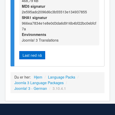
468,79 kB
MD5 signatur
2e595adc2096d6c3b55513e134937855
SHA1 signatur
966ea7834e1e8e0d3da6d916b4bf22bc0ebfcf
7a
Environments
Joomla! 3 Translations
Last ned nå
Du er her:
Hjem
/
Language Packs
/
Joomla 3 Language Packages
/
Joomla! 3 - German
/
3.10.4.1