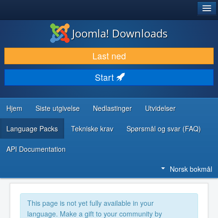
®
JOOMLA!
Joomla! Downloads
LAST NED & UTVID
Last ned
OPPDAG & LÆR
Start
SAMFUNN & BRUKERSTØTTE
UTVIKLINGSRESSURSER
Hjem
Siste utgivelse
Nedlastinger
Utvidelser
Language Packs
Tekniske krav
Spørsmål og svar (FAQ)
API Documentation
Norsk bokmål
This page is not yet fully available in your
language. Make a gift to your community by