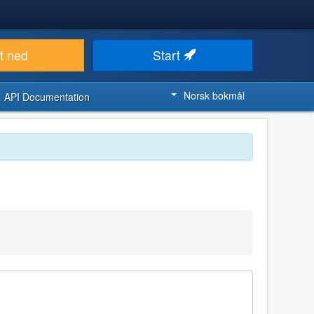
t ned
Start
Norsk bokmål
API Documentation