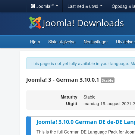
®
Joomla!
Last ned & utvid
Oppdag & l
Joomla! Downloads
Hjem
Siste utgivelse
Nedlastinger
Utvidelser
This page is not yet fully available in your language. M
Joomla! 3 - German 3.10.0.1
Stable
Maturity
Stable
Utgitt
mandag 16. august 2021 2
Joomla! 3.10.0 German DE de-DE Lan
This is the full German DE Language Pack for Joom