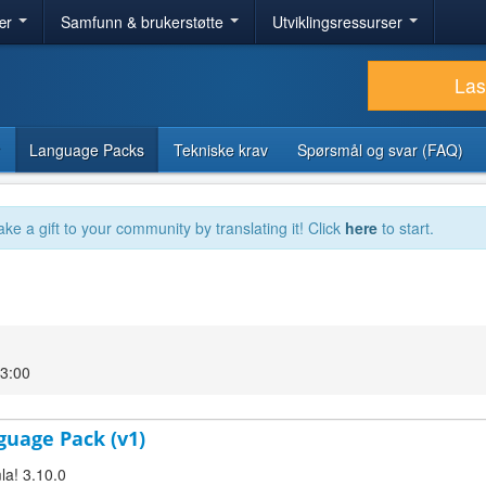
ær
Samfunn & brukerstøtte
Utviklingsressurser
Las
Language Packs
Tekniske krav
Spørsmål og svar (FAQ)
ake a gift to your community by translating it! Click
here
to start.
3:00
guage Pack (v1)
la! 3.10.0