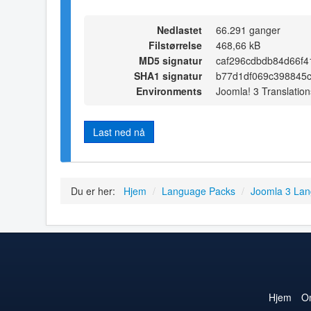
Nedlastet
66.291 ganger
Filstørrelse
468,66 kB
MD5 signatur
caf296cdbdb84d66f4
SHA1 signatur
b77d1df069c398845
Environments
Joomla! 3 Translation
Last ned nå
Du er her:
Hjem
/
Language Packs
/
Joomla 3 La
Hjem
O