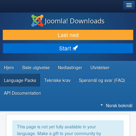
®
JOOMLA!
Joomla! Downloads
LAST NED & UTVID
Last ned
OPPDAG & LÆR
Start
SAMFUNN & BRUKERSTØTTE
UTVIKLINGSRESSURSER
Hjem
Siste utgivelse
Nedlastinger
Utvidelser
Language Packs
Tekniske krav
Spørsmål og svar (FAQ)
API Documentation
Norsk bokmål
This page is not yet fully available in your
language. Make a gift to your community by