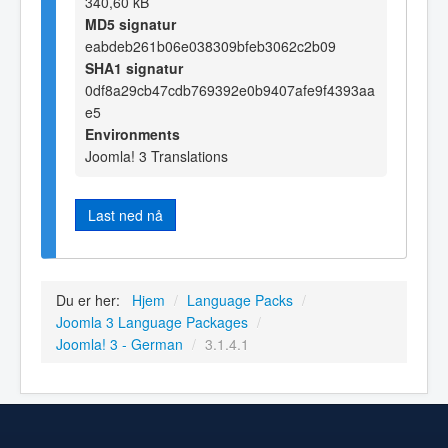
340,60 kB
MD5 signatur
eabdeb261b06e038309bfeb3062c2b09
SHA1 signatur
0df8a29cb47cdb769392e0b9407afe9f4393aa
e5
Environments
Joomla! 3 Translations
Last ned nå
Du er her:
Hjem
/
Language Packs
/
Joomla 3 Language Packages
/
Joomla! 3 - German
/
3.1.4.1