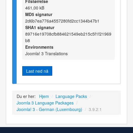
Filstørrelse
461,00 kB
MD5 signatur
2d6b7ea776a4557280fd2cc1344b47b1
SHA1 signatur
89716e19708cfb884621549eb215c5f1f21969
b8
Environments
Joomla! 3 Translations
Last ned nå
Du er her:
Hjem
/
Language Packs
/
Joomla 3 Language Packages
/
Joomla! 3 - German (Luxembourg)
/
3.9.2.1