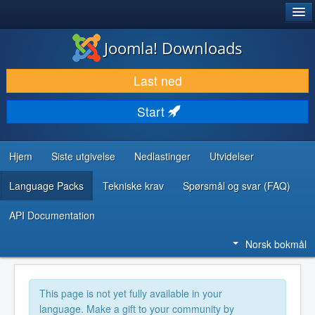
®
JOOMLA!
Joomla! Downloads
LAST NED & UTVID
Last ned
OPPDAG & LÆR
Start
SAMFUNN & BRUKERSTØTTE
UTVIKLINGSRESSURSER
Hjem
Siste utgivelse
Nedlastinger
Utvidelser
Language Packs
Tekniske krav
Spørsmål og svar (FAQ)
API Documentation
Norsk bokmål
This page is not yet fully available in your
language. Make a gift to your community by