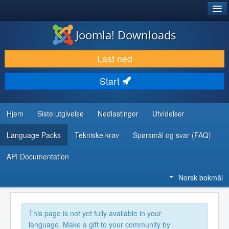
®
JOOMLA!
Joomla! Downloads
LAST NED & UTVID
Last ned
OPPDAG & LÆR
Start
SAMFUNN & BRUKERSTØTTE
UTVIKLINGSRESSURSER
Hjem
Siste utgivelse
Nedlastinger
Utvidelser
Language Packs
Tekniske krav
Spørsmål og svar (FAQ)
API Documentation
Norsk bokmål
This page is not yet fully available in your
language. Make a gift to your community by