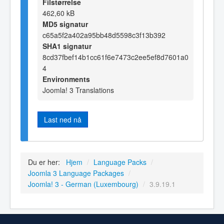
Filstørrelse
462,60 kB
MD5 signatur
c65a5f2a402a95bb48d5598c3f13b392
SHA1 signatur
8cd37fbef14b1cc61f6e7473c2ee5ef8d7601a0
4
Environments
Joomla! 3 Translations
Last ned nå
Du er her:
Hjem
/
Language Packs
/
Joomla 3 Language Packages
/
Joomla! 3 - German (Luxembourg)
/
3.9.19.1