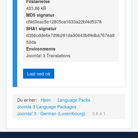
Filstørrelse
423,86 kB
MD5 signatur
cf9d3eac5e12805ca1633a22bf4d5378
SHA1 signatur
d356cdde6e7d9b281da30643b89dba767ea8
52da
Environments
Joomla! 3 Translations
Last ned nå
Du er her:
Hjem
/
Language Packs
/
Joomla 3 Language Packages
/
Joomla! 3 - German (Luxembourg)
/
3.8.4.1