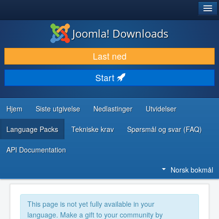
®
JOOMLA!
Joomla! Downloads
LAST NED & UTVID
Last ned
OPPDAG & LÆR
Start
SAMFUNN & BRUKERSTØTTE
UTVIKLINGSRESSURSER
Hjem
Siste utgivelse
Nedlastinger
Utvidelser
Language Packs
Tekniske krav
Spørsmål og svar (FAQ)
API Documentation
Norsk bokmål
This page is not yet fully available in your
language. Make a gift to your community by