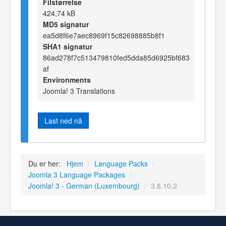
Filstørrelse
424,74 kB
MD5 signatur
ea5d8f6e7aec8969f15c82698885b8f1
SHA1 signatur
86ad278f7c513479810fed5dda85d6925bf683
af
Environments
Joomla! 3 Translations
Last ned nå
Du er her:
Hjem
/
Language Packs
/
Joomla 3 Language Packages
/
Joomla! 3 - German (Luxembourg)
/
3.8.10.2