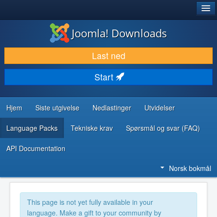
®
JOOMLA!
Joomla! Downloads
LAST NED & UTVID
Last ned
OPPDAG & LÆR
Start
SAMFUNN & BRUKERSTØTTE
UTVIKLINGSRESSURSER
Hjem
Siste utgivelse
Nedlastinger
Utvidelser
Language Packs
Tekniske krav
Spørsmål og svar (FAQ)
API Documentation
Norsk bokmål
This page is not yet fully available in your
language. Make a gift to your community by