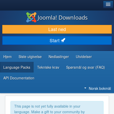
®
JOOMLA!
Joomla! Downloads
LAST NED & UTVID
Last ned
OPPDAG & LÆR
Start
SAMFUNN & BRUKERSTØTTE
UTVIKLINGSRESSURSER
Hjem
Siste utgivelse
Nedlastinger
Utvidelser
Language Packs
Tekniske krav
Spørsmål og svar (FAQ)
API Documentation
Norsk bokmål
This page is not yet fully available in your
language. Make a gift to your community by