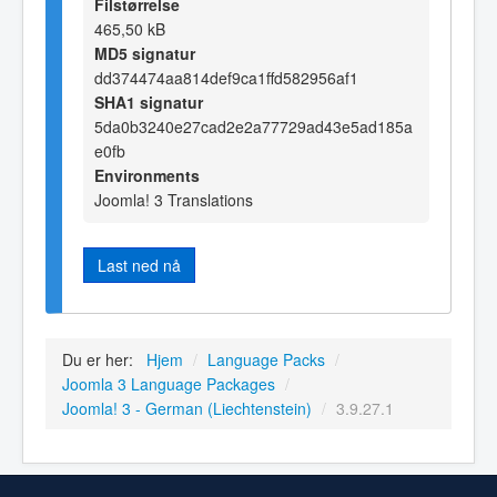
Filstørrelse
465,50 kB
MD5 signatur
dd374474aa814def9ca1ffd582956af1
SHA1 signatur
5da0b3240e27cad2e2a77729ad43e5ad185a
e0fb
Environments
Joomla! 3 Translations
Last ned nå
Du er her:
Hjem
/
Language Packs
/
Joomla 3 Language Packages
/
Joomla! 3 - German (Liechtenstein)
/
3.9.27.1