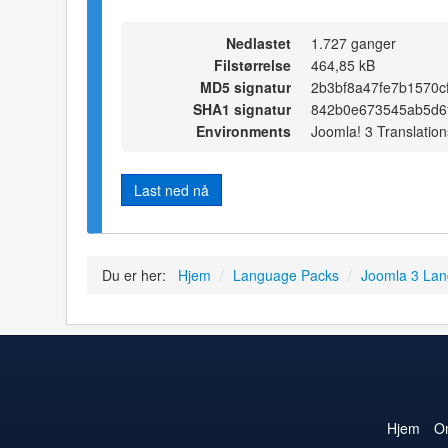
Nedlastet
1.727 ganger
Filstørrelse
464,85 kB
MD5 signatur
2b3bf8a47fe7b1570c
SHA1 signatur
842b0e673545ab5d6
Environments
Joomla! 3 Translation
Last ned nå
Du er her:
Hjem
/
Language Packs
/
Joomla 3 La
Hjem
O