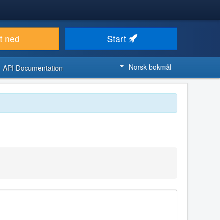
t ned
Start
Norsk bokmål
API Documentation