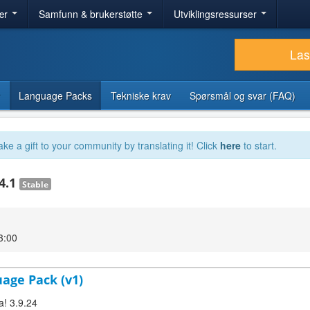
ær
Samfunn & brukerstøtte
Utviklingsressurser
Las
Language Packs
Tekniske krav
Spørsmål og svar (FAQ)
ake a gift to your community by translating it! Click
here
to start.
24.1
Stable
3:00
uage Pack (v1)
a! 3.9.24