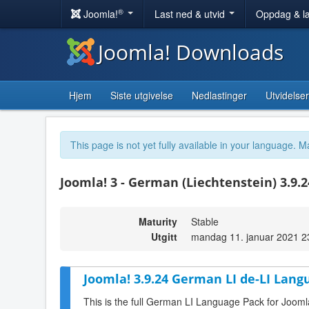
®
Joomla!
Last ned & utvid
Oppdag & l
Joomla! Downloads
Hjem
Siste utgivelse
Nedlastinger
Utvidelser
This page is not yet fully available in your language. M
Joomla! 3 - German (Liechtenstein) 3.9.
Maturity
Stable
Utgitt
mandag 11. januar 2021 2
Joomla! 3.9.24 German LI de-LI Lang
This is the full German LI Language Pack for Jooml