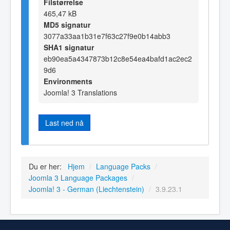
Filstørrelse
465,47 kB
MD5 signatur
3077a33aa1b31e7f63c27f9e0b14abb3
SHA1 signatur
eb90ea5a4347873b12c8e54ea4bafd1ac2ec2
9d6
Environments
Joomla! 3 Translations
Last ned nå
Du er her:
Hjem
/
Language Packs
/
Joomla 3 Language Packages
/
Joomla! 3 - German (Liechtenstein)
/
3.9.23.1