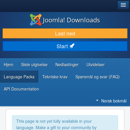
®
JOOMLA!
Joomla! Downloads
LAST NED & UTVID
Last ned
OPPDAG & LÆR
Start
SAMFUNN & BRUKERSTØTTE
UTVIKLINGSRESSURSER
Hjem
Siste utgivelse
Nedlastinger
Utvidelser
Language Packs
Tekniske krav
Spørsmål og svar (FAQ)
API Documentation
Norsk bokmål
This page is not yet fully available in your
language. Make a gift to your community by