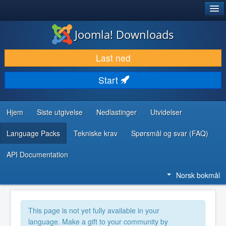
®
JOOMLA!
Joomla! Downloads
LAST NED & UTVID
Last ned
OPPDAG & LÆR
Start
SAMFUNN & BRUKERSTØTTE
UTVIKLINGSRESSURSER
Hjem
Siste utgivelse
Nedlastinger
Utvidelser
Language Packs
Tekniske krav
Spørsmål og svar (FAQ)
API Documentation
Norsk bokmål
This page is not yet fully available in your
language. Make a gift to your community by