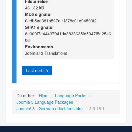
Filstørrelse
461,82 kB
MD5 signatur
6edb5ae381b567ef1f378c01d94509f2
SHA1 signatur
8e000f7e44437941da8833635fd5947f5e25a6
06
Environments
Joomla! 3 Translations
Last ned nå
Du er her:
Hjem
/
Language Packs
/
Joomla 3 Language Packages
/
Joomla! 3 - German (Liechtenstein)
/
3.9.15.1