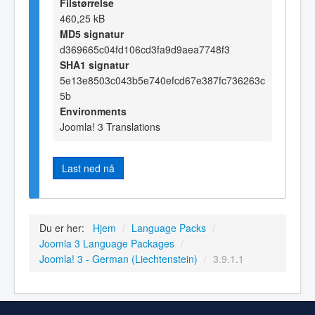
Filstørrelse
460,25 kB
MD5 signatur
d369665c04fd106cd3fa9d9aea7748f3
SHA1 signatur
5e13e8503c043b5e740efcd67e387fc736263c
5b
Environments
Joomla! 3 Translations
Last ned nå
Du er her:
Hjem
/
Language Packs
/
Joomla 3 Language Packages
/
Joomla! 3 - German (Liechtenstein)
/
3.9.1.1