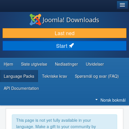
®
JOOMLA!
Joomla! Downloads
LAST NED & UTVID
Last ned
OPPDAG & LÆR
Start
SAMFUNN & BRUKERSTØTTE
UTVIKLINGSRESSURSER
Hjem
Siste utgivelse
Nedlastinger
Utvidelser
Language Packs
Tekniske krav
Spørsmål og svar (FAQ)
API Documentation
Norsk bokmål
This page is not yet fully available in your
language. Make a gift to your community by