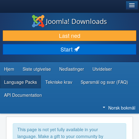
®
JOOMLA!
Joomla! Downloads
LAST NED & UTVID
Last ned
OPPDAG & LÆR
Start
SAMFUNN & BRUKERSTØTTE
UTVIKLINGSRESSURSER
Hjem
Siste utgivelse
Nedlastinger
Utvidelser
Language Packs
Tekniske krav
Spørsmål og svar (FAQ)
API Documentation
Norsk bokmål
This page is not yet fully available in your
language. Make a gift to your community by