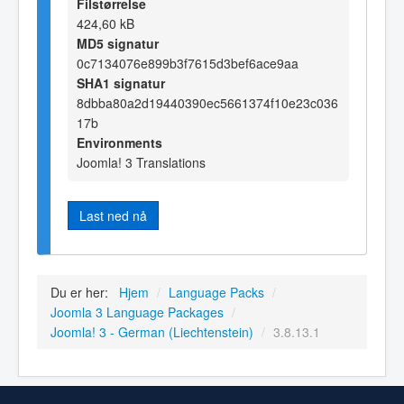
Filstørrelse
424,60 kB
MD5 signatur
0c7134076e899b3f7615d3bef6ace9aa
SHA1 signatur
8dbba80a2d19440390ec5661374f10e23c036
17b
Environments
Joomla! 3 Translations
Last ned nå
Du er her:
Hjem
/
Language Packs
/
Joomla 3 Language Packages
/
Joomla! 3 - German (Liechtenstein)
/
3.8.13.1