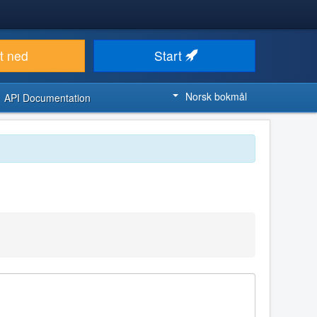
t ned
Start
Norsk bokmål
API Documentation