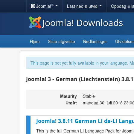
®
Joomla!
Last ned & utvid
Oppdag & l
Joomla! Downloads
Hjem
Siste utgivelse
Nedlastinger
Utvidelser
This page is not yet fully available in your language. M
Joomla! 3 - German (Liechtenstein) 3.8.
Maturity
Stable
Utgitt
mandag 30. juli 2018 23:0
Joomla! 3.8.11 German LI de-LI Lang
This is the full German LI Language Pack for Jooml