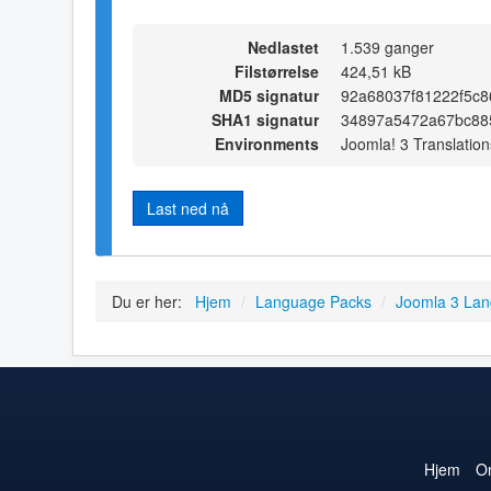
Nedlastet
1.539 ganger
Filstørrelse
424,51 kB
MD5 signatur
92a68037f81222f5c
SHA1 signatur
34897a5472a67bc88
Environments
Joomla! 3 Translation
Last ned nå
Du er her:
Hjem
/
Language Packs
/
Joomla 3 La
Hjem
O