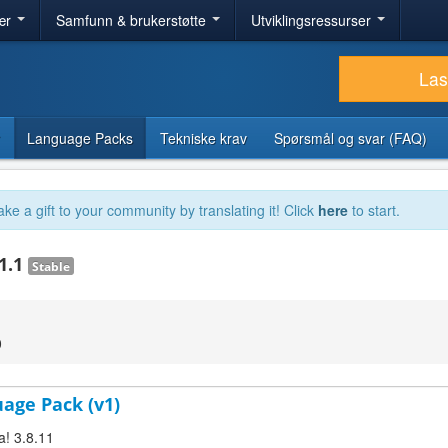
ær
Samfunn & brukerstøtte
Utviklingsressurser
Las
Language Packs
Tekniske krav
Spørsmål og svar (FAQ)
ake a gift to your community by translating it! Click
here
to start.
11.1
Stable
0
uage Pack (v1)
a! 3.8.11