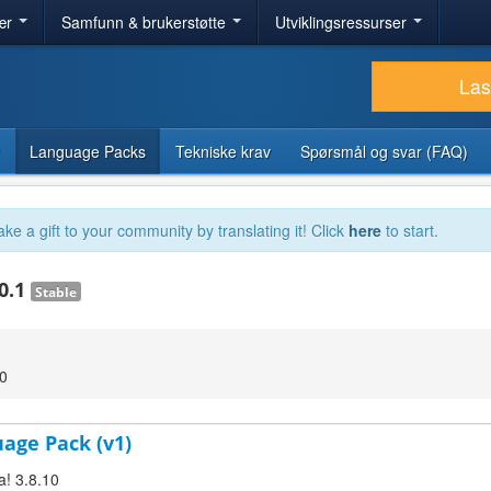
ær
Samfunn & brukerstøtte
Utviklingsressurser
Las
Language Packs
Tekniske krav
Spørsmål og svar (FAQ)
ake a gift to your community by translating it! Click
here
to start.
10.1
Stable
00
uage Pack (v1)
a! 3.8.10