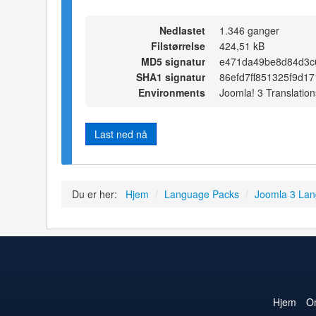
Nedlastet
1.346 ganger
Filstørrelse
424,51 kB
MD5 signatur
e471da49be8d84d3c
SHA1 signatur
86efd7ff851325f9d1
Environments
Joomla! 3 Translation
Last ned nå
Du er her:
Hjem
/
Language Packs
/
Joomla 3 La
Hjem
O