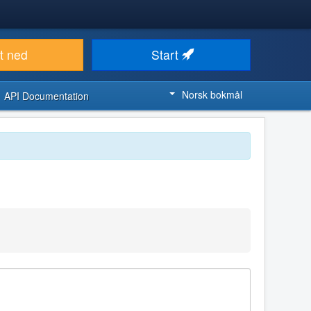
t ned
Start
Norsk bokmål
API Documentation