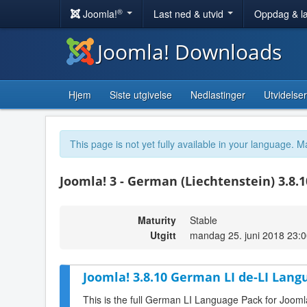
®
Joomla!
Last ned & utvid
Oppdag & l
Joomla! Downloads
Hjem
Siste utgivelse
Nedlastinger
Utvidelser
This page is not yet fully available in your language. M
Joomla! 3 - German (Liechtenstein) 3.8.
Maturity
Stable
Utgitt
mandag 25. juni 2018 23:
Joomla! 3.8.10 German LI de-LI Lang
This is the full German LI Language Pack for Jooml