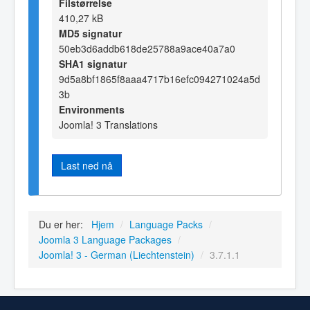
Filstørrelse
410,27 kB
MD5 signatur
50eb3d6addb618de25788a9ace40a7a0
SHA1 signatur
9d5a8bf1865f8aaa4717b16efc094271024a5d
3b
Environments
Joomla! 3 Translations
Last ned nå
Du er her:
Hjem
/
Language Packs
/
Joomla 3 Language Packages
/
Joomla! 3 - German (Liechtenstein)
/
3.7.1.1