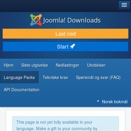
®
JOOMLA!
Joomla! Downloads
LAST NED & UTVID
Last ned
OPPDAG & LÆR
Start
SAMFUNN & BRUKERSTØTTE
UTVIKLINGSRESSURSER
Hjem
Siste utgivelse
Nedlastinger
Utvidelser
Language Packs
Tekniske krav
Spørsmål og svar (FAQ)
API Documentation
Norsk bokmål
This page is not yet fully available in your
language. Make a gift to your community by