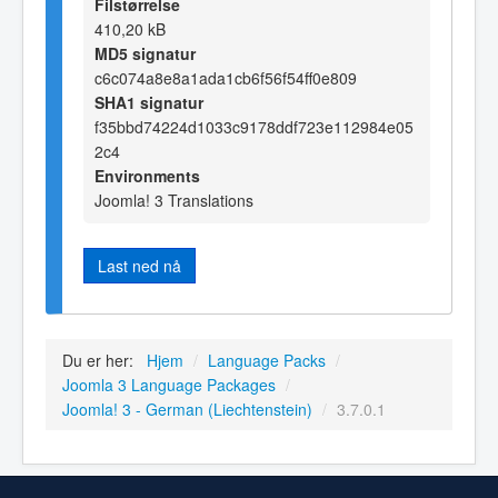
Filstørrelse
410,20 kB
MD5 signatur
c6c074a8e8a1ada1cb6f56f54ff0e809
SHA1 signatur
f35bbd74224d1033c9178ddf723e112984e05
2c4
Environments
Joomla! 3 Translations
Last ned nå
Du er her:
Hjem
/
Language Packs
/
Joomla 3 Language Packages
/
Joomla! 3 - German (Liechtenstein)
/
3.7.0.1