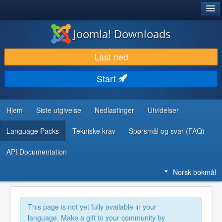
®
JOOMLA!
Joomla! Downloads
LAST NED & UTVID
Last ned
OPPDAG & LÆR
Start
SAMFUNN & BRUKERSTØTTE
UTVIKLINGSRESSURSER
Hjem
Siste utgivelse
Nedlastinger
Utvidelser
Language Packs
Tekniske krav
Spørsmål og svar (FAQ)
API Documentation
Norsk bokmål
This page is not yet fully available in your
language. Make a gift to your community by