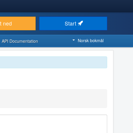
t ned
Start
Norsk bokmål
API Documentation