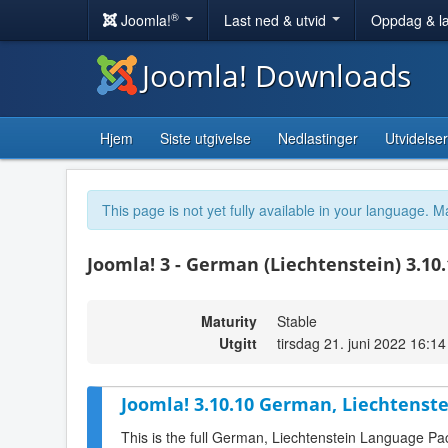
®
Joomla!
Last ned & utvid
Oppdag & l
Joomla! Downloads
Hjem
Siste utgivelse
Nedlastinger
Utvidelser
This page is not yet fully available in your language. M
Joomla! 3 - German (Liechtenstein) 3.10
Maturity
Stable
Utgitt
tirsdag 21. juni 2022 16:14
Joomla! 3.10.10 German, Liechtenste
This is the full German, Liechtenstein Language Pa