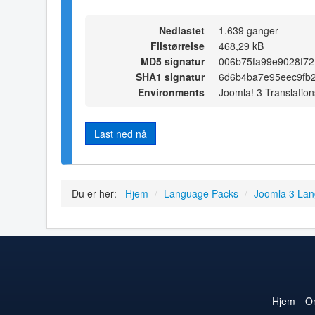
Nedlastet
1.639 ganger
Filstørrelse
468,29 kB
MD5 signatur
006b75fa99e9028f72
SHA1 signatur
6d6b4ba7e95eec9fb
Environments
Joomla! 3 Translation
Last ned nå
Du er her:
Hjem
/
Language Packs
/
Joomla 3 La
Hjem
O