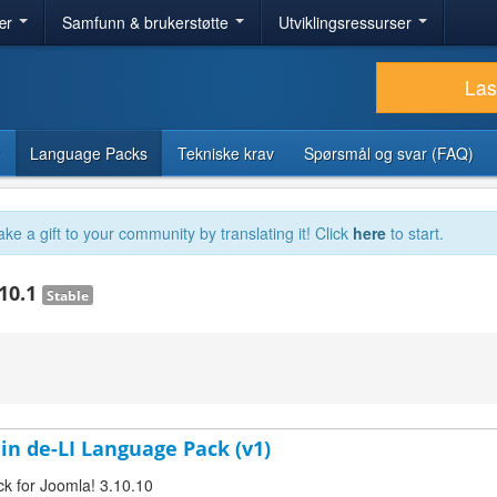
ær
Samfunn & brukerstøtte
Utviklingsressurser
Las
Language Packs
Tekniske krav
Spørsmål og svar (FAQ)
ake a gift to your community by translating it! Click
here
to start.
.10.1
Stable
in de-LI Language Pack (v1)
ck for Joomla! 3.10.10