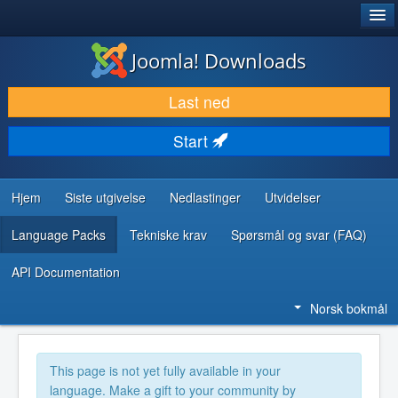
®
JOOMLA!
Joomla! Downloads
LAST NED & UTVID
Last ned
OPPDAG & LÆR
Start
SAMFUNN & BRUKERSTØTTE
UTVIKLINGSRESSURSER
Hjem
Siste utgivelse
Nedlastinger
Utvidelser
Language Packs
Tekniske krav
Spørsmål og svar (FAQ)
API Documentation
Norsk bokmål
This page is not yet fully available in your
language. Make a gift to your community by