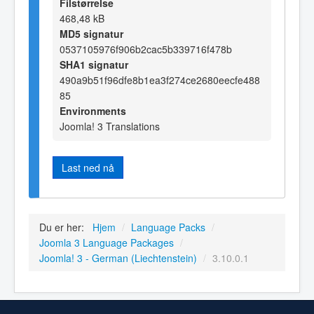
Filstørrelse
468,48 kB
MD5 signatur
0537105976f906b2cac5b339716f478b
SHA1 signatur
490a9b51f96dfe8b1ea3f274ce2680eecfe488
85
Environments
Joomla! 3 Translations
Last ned nå
Du er her:
Hjem
/
Language Packs
/
Joomla 3 Language Packages
/
Joomla! 3 - German (Liechtenstein)
/
3.10.0.1