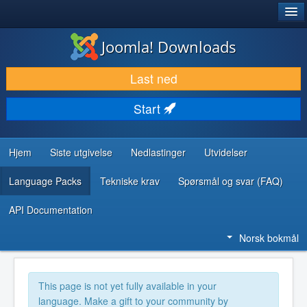
®
JOOMLA!
Joomla! Downloads
LAST NED & UTVID
Last ned
OPPDAG & LÆR
Start
SAMFUNN & BRUKERSTØTTE
UTVIKLINGSRESSURSER
Hjem
Siste utgivelse
Nedlastinger
Utvidelser
Language Packs
Tekniske krav
Spørsmål og svar (FAQ)
API Documentation
Norsk bokmål
This page is not yet fully available in your
language. Make a gift to your community by