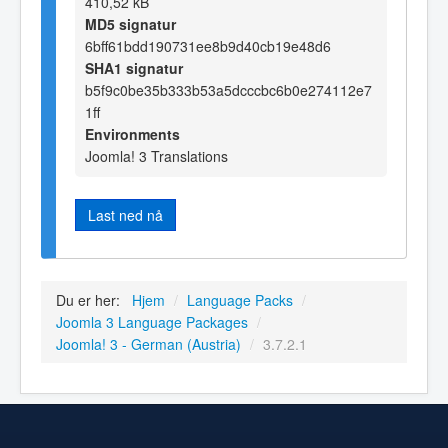
410,52 kB
MD5 signatur
6bff61bdd190731ee8b9d40cb19e48d6
SHA1 signatur
b5f9c0be35b333b53a5dcccbc6b0e274112e7
1ff
Environments
Joomla! 3 Translations
Last ned nå
Du er her:
Hjem
/
Language Packs
/
Joomla 3 Language Packages
/
Joomla! 3 - German (Austria)
/
3.7.2.1