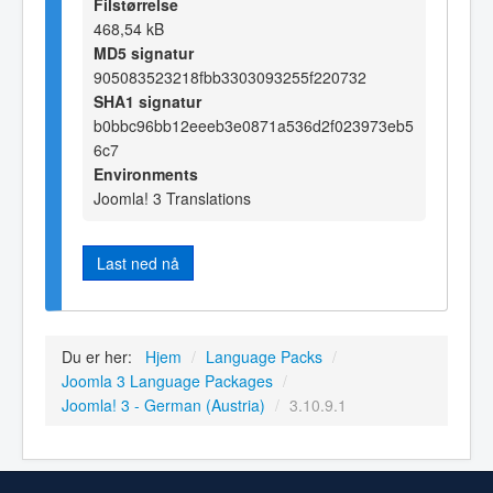
Filstørrelse
468,54 kB
MD5 signatur
905083523218fbb3303093255f220732
SHA1 signatur
b0bbc96bb12eeeb3e0871a536d2f023973eb5
6c7
Environments
Joomla! 3 Translations
Last ned nå
Du er her:
Hjem
/
Language Packs
/
Joomla 3 Language Packages
/
Joomla! 3 - German (Austria)
/
3.10.9.1