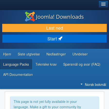
®
JOOMLA!
Joomla! Downloads
LAST NED & UTVID
Last ned
OPPDAG & LÆR
Start
SAMFUNN & BRUKERSTØTTE
UTVIKLINGSRESSURSER
Hjem
Siste utgivelse
Nedlastinger
Utvidelser
Language Packs
Tekniske krav
Spørsmål og svar (FAQ)
API Documentation
Norsk bokmål
This page is not yet fully available in your
language. Make a gift to your community by