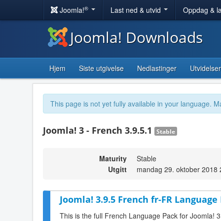
®
Joomla!
Last ned & utvid
Oppdag & l
Joomla! Downloads
Hjem
Siste utgivelse
Nedlastinger
Utvidelser
This page is not yet fully available in your language. M
Joomla! 3 - French 3.9.5.1
Stable
Maturity
Stable
Utgitt
mandag 29. oktober 2018 
Joomla! 3.9.5 French fr-FR Language 
This is the full French Language Pack for Joomla! 3