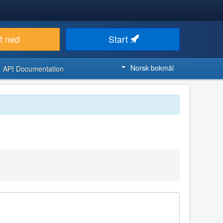
t ned
Start
Norsk bokmål
API Documentation