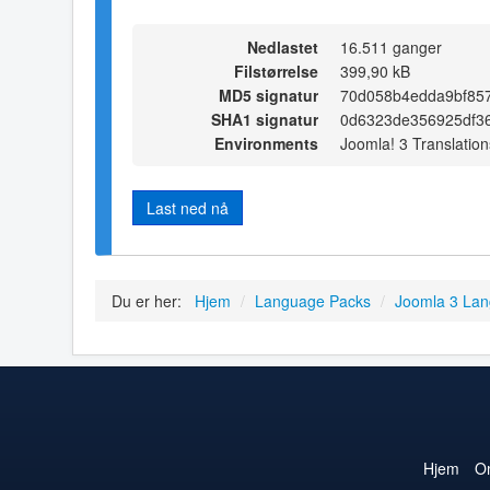
Nedlastet
16.511 ganger
Filstørrelse
399,90 kB
MD5 signatur
70d058b4edda9bf85
SHA1 signatur
0d6323de356925df36
Environments
Joomla! 3 Translation
Last ned nå
Du er her:
Hjem
/
Language Packs
/
Joomla 3 La
Hjem
O