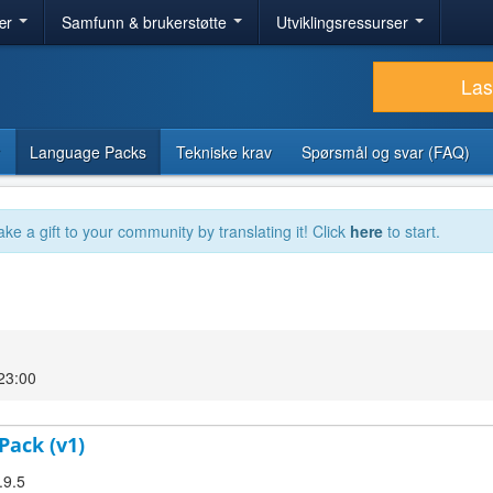
ær
Samfunn & brukerstøtte
Utviklingsressurser
Las
Language Packs
Tekniske krav
Spørsmål og svar (FAQ)
ake a gift to your community by translating it! Click
here
to start.
23:00
Pack (v1)
.9.5