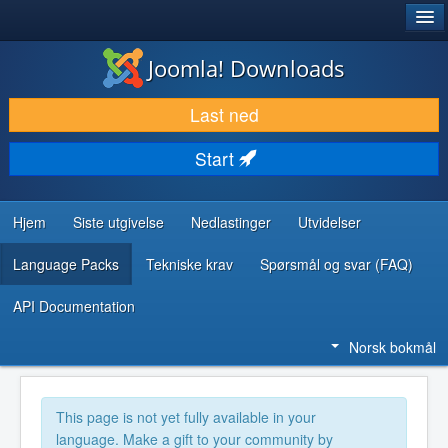
®
JOOMLA!
Joomla! Downloads
LAST NED & UTVID
Last ned
OPPDAG & LÆR
Start
SAMFUNN & BRUKERSTØTTE
UTVIKLINGSRESSURSER
Hjem
Siste utgivelse
Nedlastinger
Utvidelser
Language Packs
Tekniske krav
Spørsmål og svar (FAQ)
API Documentation
Norsk bokmål
This page is not yet fully available in your
language. Make a gift to your community by