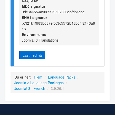
403,13 kB
MD5 signatur
9dc6a4554a9069f79532806cbfdb4cbe
SHA1 signatur
b7f21b19f83b037efcc3c5572b48b04f2143a8
16
Environments
Joomla! 3 Translations
Last ned nå
Du er her:
Hjem
/
Language Packs
/
Joomla 3 Language Packages
/
Joomla! 3 - French
/
3.9.26.1