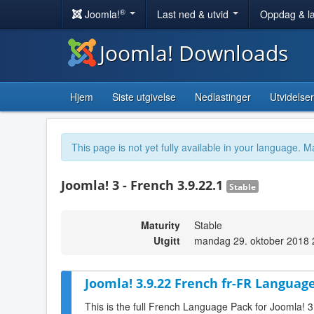
®
Joomla!
Last ned & utvid
Oppdag & l
Joomla! Downloads
Hjem
Siste utgivelse
Nedlastinger
Utvidelser
This page is not yet fully available in your language. M
Joomla! 3 - French 3.9.22.1
Stable
Maturity
Stable
Utgitt
mandag 29. oktober 2018 
Joomla! 3.9.22 French fr-FR Language
This is the full French Language Pack for Joomla! 3