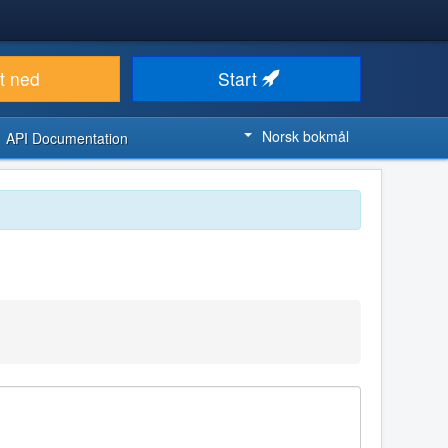
t ned
Start
Norsk bokmål
API Documentation