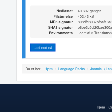
Nedlastet
40.607 ganger
Filstørrelse
402,43 kB
MD5 signatur
808dfe8037bfbaf16a
SHA1 signatur
b6be3c5cf20bae300
Environments
Joomla! 3 Translation
Last ned nå
Du er her:
Hjem
/
Language Packs
/
Joomla 3 La
Hjem
O