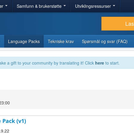
ær
Samfunn & brukerstøtte
Utviklingsressurser
Las
Language Packs
Tekniske krav
Spørsmål og svar (FAQ)
ake a gift to your community by translating it! Click
here
to start.
23:00
 Pack (v1)
.9.22