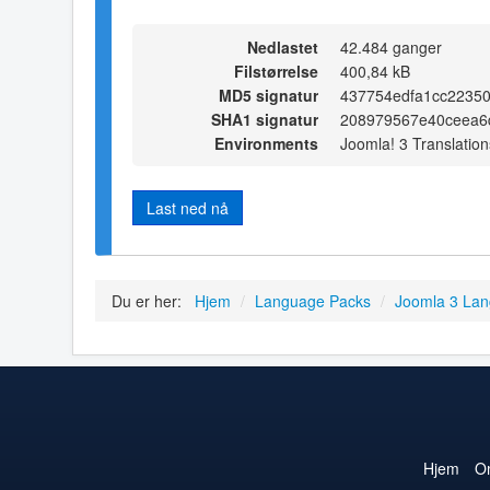
Nedlastet
42.484 ganger
Filstørrelse
400,84 kB
MD5 signatur
437754edfa1cc2235
SHA1 signatur
208979567e40ceea6
Environments
Joomla! 3 Translation
Last ned nå
Du er her:
Hjem
/
Language Packs
/
Joomla 3 La
Hjem
O