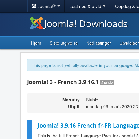
®
Joomla!
Last ned & utvid
Oppdag & l
Joomla! Downloads
Hjem
Siste utgivelse
Nedlastinger
Utvidelser
This page is not yet fully available in your language. M
Joomla! 3 - French 3.9.16.1
Stable
Maturity
Stable
Utgitt
mandag 09. mars 2020 23
Joomla! 3.9.16 French fr-FR Language
This is the full French Language Pack for Joomla! 3