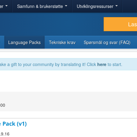
ær
Samfunn & brukerstøtte
Utviklingsressurser
Las
Language Packs
Tekniske krav
Spørsmål og svar (FAQ)
ake a gift to your community by translating it! Click
here
to start.
:00
 Pack (v1)
.9.16