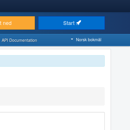
t ned
Start
Norsk bokmål
API Documentation