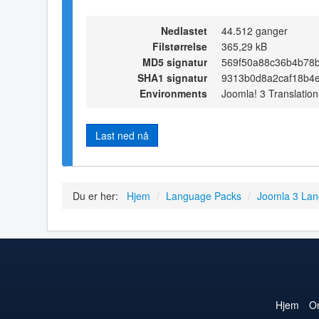
Nedlastet
44.512 ganger
Filstørrelse
365,29 kB
MD5 signatur
569f50a88c36b4b78b
SHA1 signatur
9313b0d8a2caf18b4
Environments
Joomla! 3 Translation
Last ned nå
Du er her:
Hjem
/
Language Packs
/
Joomla 3 La
Hjem
O