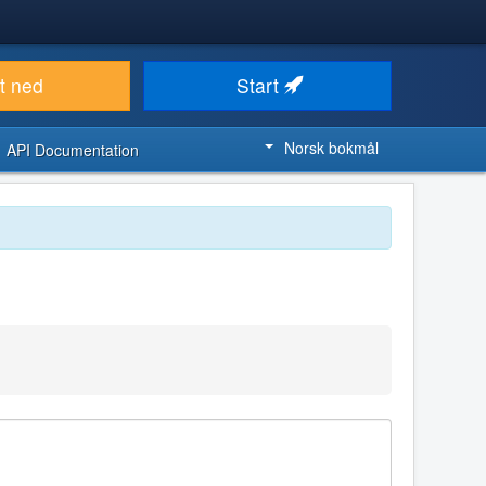
t ned
Start
Norsk bokmål
API Documentation