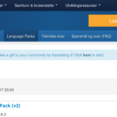
ær
Samfunn & brukerstøtte
Utviklingsressurser
Las
Language Packs
Tekniske krav
Spørsmål og svar (FAQ)
ake a gift to your community by translating it! Click
here
to start.
17 23:00
Pack (v2)
.8.3