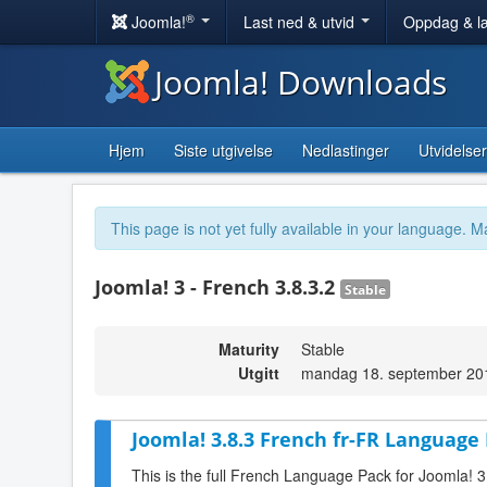
®
Joomla!
Last ned & utvid
Oppdag & l
Joomla! Downloads
Hjem
Siste utgivelse
Nedlastinger
Utvidelser
This page is not yet fully available in your language. M
Joomla! 3 - French 3.8.3.2
Stable
Maturity
Stable
Utgitt
mandag 18. september 20
Joomla! 3.8.3 French fr-FR Language 
This is the full French Language Pack for Joomla! 3