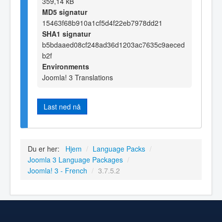
359,14 kB
MD5 signatur
15463f68b910a1cf5d4f22eb7978dd21
SHA1 signatur
b5bdaaed08cf248ad36d1203ac7635c9aeced
b2f
Environments
Joomla! 3 Translations
Last ned nå
Du er her:
Hjem
/
Language Packs
/
Joomla 3 Language Packages
/
Joomla! 3 - French
/
3.7.5.2