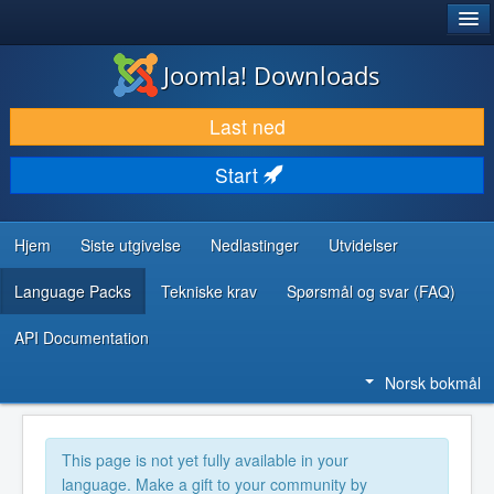
®
JOOMLA!
Joomla! Downloads
LAST NED & UTVID
Last ned
OPPDAG & LÆR
Start
SAMFUNN & BRUKERSTØTTE
UTVIKLINGSRESSURSER
Hjem
Siste utgivelse
Nedlastinger
Utvidelser
Language Packs
Tekniske krav
Spørsmål og svar (FAQ)
API Documentation
Norsk bokmål
This page is not yet fully available in your
language. Make a gift to your community by