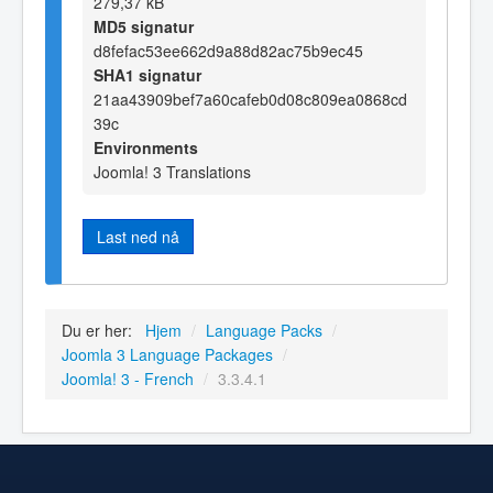
279,37 kB
MD5 signatur
d8fefac53ee662d9a88d82ac75b9ec45
SHA1 signatur
21aa43909bef7a60cafeb0d08c809ea0868cd
39c
Environments
Joomla! 3 Translations
Last ned nå
Du er her:
Hjem
/
Language Packs
/
Joomla 3 Language Packages
/
Joomla! 3 - French
/
3.3.4.1