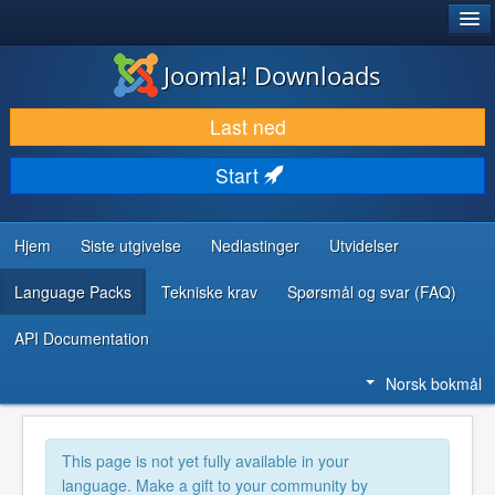
®
JOOMLA!
Joomla! Downloads
LAST NED & UTVID
Last ned
OPPDAG & LÆR
Start
SAMFUNN & BRUKERSTØTTE
UTVIKLINGSRESSURSER
Hjem
Siste utgivelse
Nedlastinger
Utvidelser
Language Packs
Tekniske krav
Spørsmål og svar (FAQ)
API Documentation
Norsk bokmål
This page is not yet fully available in your
language. Make a gift to your community by